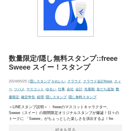
数量限定/隠し無料スタンプ::freee
Sweee スイー！スタンプ
2024/05/25 |
隠しスタンプ
かわいい
,
クラウド
,
クラウド会計freee
,
スィ
ー
,
ツバメ
,
マスコット
,
ゆるい
,
仕事
,
会社
,
会計
,
先着順
,
友だち追加
,
数
量限定
,
確定申告
,
経理
,
隠しスタンプ
,
隠し無料スタンプ
＜LINEスタンプ説明＞： freeeのマスコットキャラクター、
Sweee（スイー）の期間限定オリジナルスタンプが爆誕！日々の
トークに 「Sweee」がちょっとした楽しさを演出するよ！fre
続きを見る