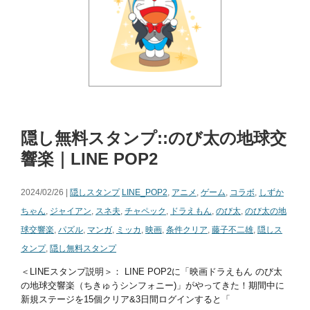
隠し無料スタンプ::のび太の地球交
響楽｜LINE POP2
2024/02/26 |
隠しスタンプ
LINE_POP2
,
アニメ
,
ゲーム
,
コラボ
,
しずか
ちゃん
,
ジャイアン
,
スネ夫
,
チャペック
,
ドラえもん
,
のび太
,
のび太の地
球交響楽
,
パズル
,
マンガ
,
ミッカ
,
映画
,
条件クリア
,
藤子不二雄
,
隠しス
タンプ
,
隠し無料スタンプ
＜LINEスタンプ説明＞： LINE POP2に「映画ドラえもん のび太
の地球交響楽（ちきゅうシンフォニー)」がやってきた！期間中に
新規ステージを15個クリア&3日間ログインすると「