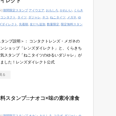
ダイレクト
5 |
期間限定スタンプ
アイウエア
,
おもしろ
,
かわいい
,
くらき
,
コンタクト
,
タイツ
,
ダジャレ
,
ネコ
,
ねこタイツ
,
メガネ
,
ゆ
ズダイレクト
,
先着順
,
友だち追加
,
数量限定
,
限定無料スタン
Eスタンプ説明＞： コンタクトレンズ・メガネの
インショップ「レンズダイレクト」と、くらきち
人気スタンプ「ねこタイツのゆるいダジャレ」が
しました！レンズダイレクト公式
見る
料スタンプ::ナオコ×味の素冷凍食
5 |
期間限定スタンプ
オカン
,
おもしろ
,
コラボ
,
ダジャレ
,
ナ