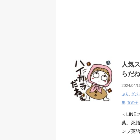
人気ス
らだ
2024/04/1
ぷり
,
ダジ
集
,
女の子
＜LIN
葉。死語
ンプ英語