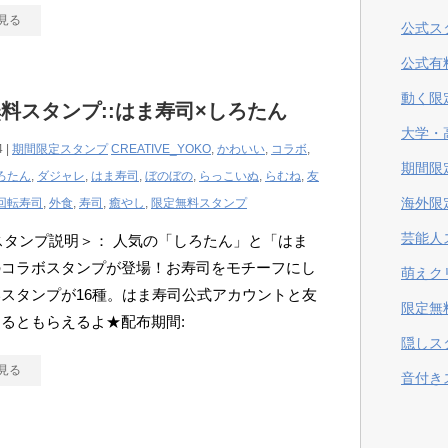
見る
公式ス
公式有
動く限
料スタンプ::はま寿司×しろたん
大学・
4 |
期間限定スタンプ
CREATIVE_YOKO
,
かわいい
,
コラボ
,
期間限
ろたん
,
ダジャレ
,
はま寿司
,
ぼのぼの
,
らっこいぬ
,
らむね
,
友
海外限
回転寿司
,
外食
,
寿司
,
癒やし
,
限定無料スタンプ
芸能人
Eスタンプ説明＞： 人気の「しろたん」と「はま
のコラボスタンプが登場！お寿司をモチーフにし
萌えク
スタンプが16種。はま寿司公式アカウントと友
限定無
るともらえるよ★配布期間:
隠しス
見る
音付き