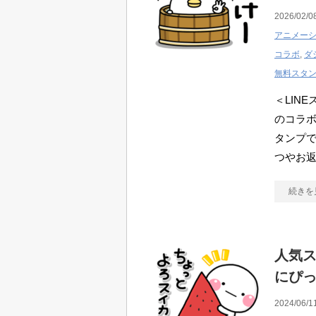
2026/02/0
アニメー
コラボ
,
ダ
無料スタ
＜LIN
のコラ
タンプで
つやお返
続きを
人気ス
にぴ
2024/06/1