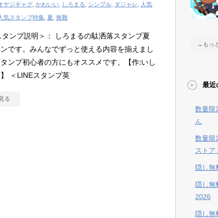
オヤジギャグ
,
かわいい
,
しろまる
,
シンプル
,
ダジャレ
,
人気
人気スタンプ特集
,
夏
,
無難
Eスタンプ説明＞： しろまるの駄洒落スタンプ夏
→もっ
ョンです。みんなでずっと使える内容を揃えまし
タンプ初心者の方にもオススメです。【作:いし
】 ＜LINEスタンプ英
最近
見る
数量限
ん
数量限
ストア
隠し無
隠し無
2026
隠し無料