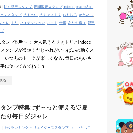
8 |
動く限定スタンプ
,
期間限定スタンプ
Indeed
,
mame&co
,
ションスタンプ
,
うるさい
,
うるせぇトリ
,
おもしろ
,
かわいい
,
ジャレ
,
トリ
,
ハイテンション
,
バイト
,
仕事
,
友だち追加
,
限定
ンプ
Eスタンプ説明＞： 大人気うるせぇトリとIndeed
ボスタンプが登場！だじゃれがいっぱいの動くス
、いつものトークが楽しくなる♪毎日のあいさ
事に使ってみてね！In
見る
タンプ特集::ず～っと使える♡夏
ったり毎日ダジャレ
1 |
上位ランキング クリエイターズスタンプ
いしいともこ
,