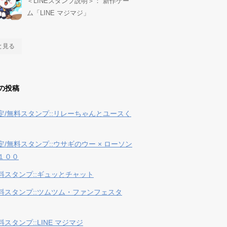
＜LINEスタンプ説明＞： 新作ゲー
ム「LINE マジマジ」
と見る
の投稿
定/無料スタンプ::リレーちゃんとユースく
定/無料スタンプ::ウサギのウー × ローソン
１００
料スタンプ::ギュッとチャット
料スタンプ::ツムツム・ファンフェスタ
スタンプ::LINE マジマジ