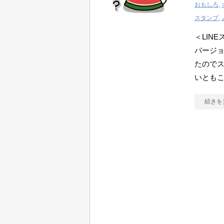
おもしろ
,
スタンプ
,
＜LIN
バージ
たのでス
いともこ
続きを