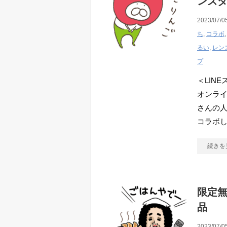
ンズ
2023/07/0
ち
,
コラボ
るい
,
レン
プ
＜LIN
オンラ
さんの
コラボ
続きを
限定無
品
2023/07/0