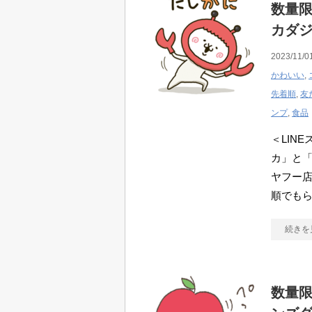
数量限
カダ
2023/11/0
かわいい
,
先着順
,
友
ンプ
,
食品
＜LIN
カ」と
ヤフー店
順でもら
続きを
数量限