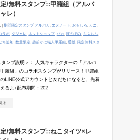
定/無料スタンプ::甲羅組（アルバ
ジャレ）
1 |
期間限定スタンプ
アルパカ
,
エヌノート
,
おもしろ
,
カニ
,
コラボ
,
ダジャレ
,
ネットショップ
,
バカ
,
ぼのぼの
,
もふもふ
,
だち追加
,
数量限定
,
越前かに職人甲羅組
,
通販
,
限定無料スタ
Eスタンプ説明＞： 人気キャラクターの「アルバ
「甲羅組」のコラボスタンプがリリース！甲羅組
のLINE公式アカウントと友だちになると、先着
えるよ♪配布期間：202
見る
定/無料スタンプ::ねこタイツ×レ