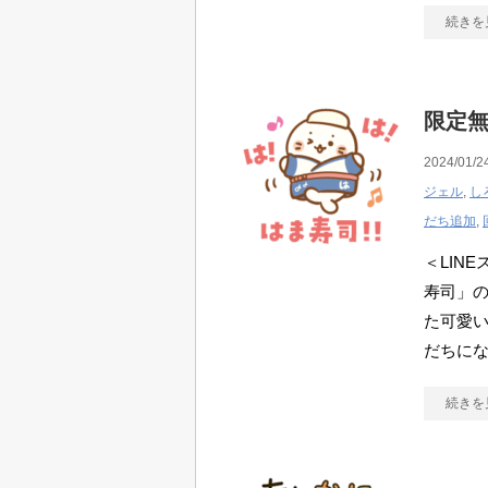
続きを
限定無
2024/01/2
ジェル
,
し
だち追加
,
＜LIN
寿司」
た可愛い
だちにな
続きを