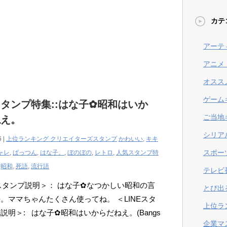
カテ
アーテ
アニメ
オスス
ゲーム
タンプ特集::はな子✿昭和はいか
ご当地
ねえ。
シリア
6 |
上位ランキング クリエイターズスタンプ
かわいい
,
キキ
スポー
ャレ
,
ぱっつん
,
はな子。
,
ぼのぼの
,
レトロ
,
人気スタンプ特
,
昭和
,
死語
,
流行語
テレビ
Eスタンプ説明＞： はな子✿なつかしい昭和の言
とび出
。ママちゃんたくさん使ってね。 ＜LINEスタ
上位ラ
説明＞: はな子✿昭和はいからだねえ。(Bangs
企業マ