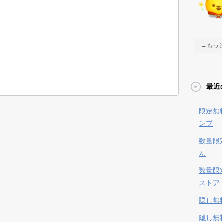
→もっ
最近
限定無
ンプ
数量限
ん
数量限
ストア
隠し無
隠し無