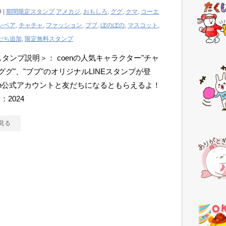
9 |
期間限定スタンプ
アメカジ
,
おもしろ
,
ググ
,
クマ
,
コーエ
ンベア
,
チャチャ
,
ファッション
,
ブブ
,
ぼのぼの
,
マスコット
,
だち追加
,
限定無料スタンプ
Eスタンプ説明＞： coenの人気キャラクター"チャ
"ググ"、"ブブ"のオリジナルLINEスタンプが登
en公式アカウントと友だちになるともらえるよ！
：2024
見る