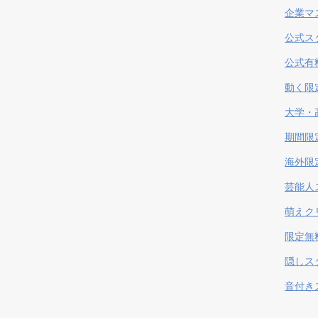
企業マ
公式ス
公式有
動く限
大学・
期間限
海外限
芸能人
萌えク
限定無
隠しス
音付き