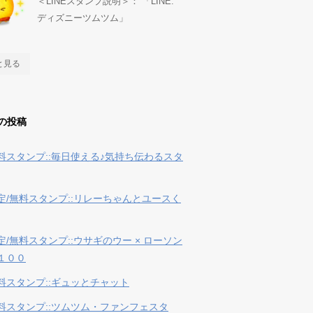
＜LINEスタンプ説明＞： 「LINE:
ディズニーツムツム」
と見る
の投稿
料スタンプ::毎日使える♪気持ち伝わるスタ
定/無料スタンプ::リレーちゃんとユースく
定/無料スタンプ::ウサギのウー × ローソン
１００
料スタンプ::ギュッとチャット
料スタンプ::ツムツム・ファンフェスタ