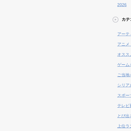
2026
カテ
アーテ
アニメ
オスス
ゲーム
ご当地
シリア
スポー
テレビ
とび出
上位ラ