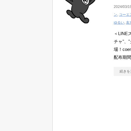
2024/03/1
ン
,
コーエ
ゆるい
,
友
＜LIN
チャ"、
場！co
配布期間
続きを