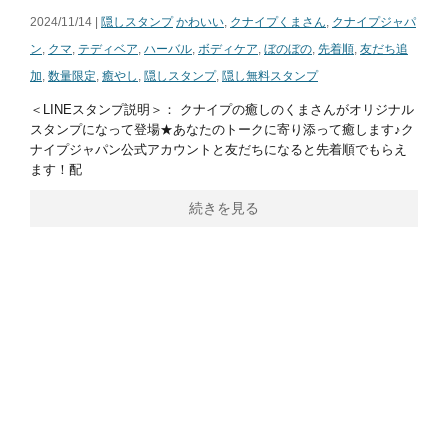
2024/11/14 |
隠しスタンプ
かわいい
,
クナイプくまさん
,
クナイプジャパ
ン
,
クマ
,
テディベア
,
ハーバル
,
ボディケア
,
ぼのぼの
,
先着順
,
友だち追
加
,
数量限定
,
癒やし
,
隠しスタンプ
,
隠し無料スタンプ
＜LINEスタンプ説明＞： クナイプの癒しのくまさんがオリジナル
スタンプになって登場★あなたのトークに寄り添って癒します♪ク
ナイプジャパン公式アカウントと友だちになると先着順でもらえ
ます！配
続きを見る