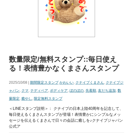
数量限定/無料スタンプ::毎日使え
る！表情豊かなくまさんスタンプ
2025/10/08 |
期間限定スタンプ
かわいい
,
クナイプくまさん
,
クナイプジ
ャパン
,
クマ
,
テディベア
,
ボディケア
,
ぼのぼの
,
先着順
,
友だち追加
,
数
量限定
,
癒やし
,
限定無料スタンプ
＜LINEスタンプ説明＞： クナイプの日本上陸40周年を記念して、
毎日使えるくまさんスタンプが登場！表情豊かにシンプルなメッ
セージを伝えるくまさんで日々の会話に癒しを♪クナイプジャパン
公式ア