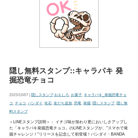
隠し無料スタンプ::キャラパキ 発
掘恐竜チョコ
2025/10/07 |
隠しスタンプ
おもしろ
,
お菓子
,
キャラパキ_発掘恐竜チョ
コ
,
チョコ
,
バンダイ
,
化石
,
友だち追加
,
恐竜
,
発掘
,
隠しスタンプ
,
隠し無
料スタンプ
＜LINEスタンプ説明＞： イチゴ味が加わり更においしさアップし
た「キャラパキ発掘恐竜チョコ」のLINEスタンプが、"スマホで発
掘チャレンジ！"リリースを記念して初登場！バンダイ・BANDA