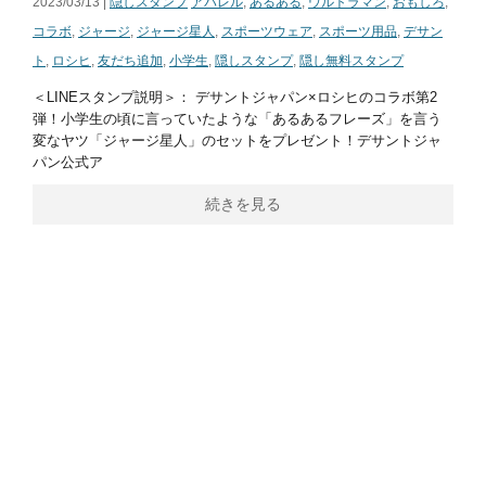
2023/03/13 |
隠しスタンプ
アパレル
,
あるある
,
ウルトラマン
,
おもしろ
,
コラボ
,
ジャージ
,
ジャージ星人
,
スポーツウェア
,
スポーツ用品
,
デサン
ト
,
ロシヒ
,
友だち追加
,
小学生
,
隠しスタンプ
,
隠し無料スタンプ
＜LINEスタンプ説明＞： デサントジャパン×ロシヒのコラボ第2
弾！小学生の頃に言っていたような「あるあるフレーズ」を言う
変なヤツ「ジャージ星人」のセットをプレゼント！デサントジャ
パン公式ア
続きを見る