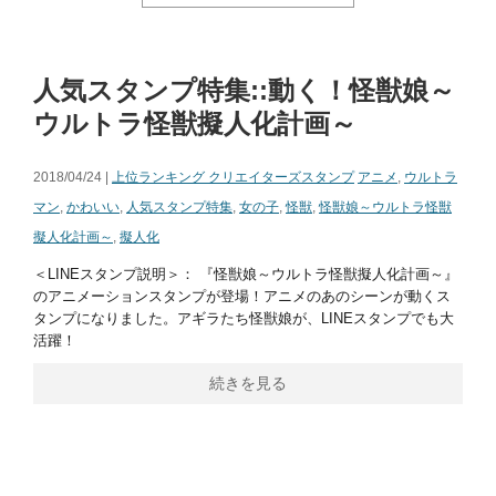
人気スタンプ特集::動く！怪獣娘～
ウルトラ怪獣擬人化計画～
2018/04/24 |
上位ランキング クリエイターズスタンプ
アニメ
,
ウルトラ
マン
,
かわいい
,
人気スタンプ特集
,
女の子
,
怪獣
,
怪獣娘～ウルトラ怪獣
擬人化計画～
,
擬人化
＜LINEスタンプ説明＞： 『怪獣娘～ウルトラ怪獣擬人化計画～』
のアニメーションスタンプが登場！アニメのあのシーンが動くス
タンプになりました。アギラたち怪獣娘が、LINEスタンプでも大
活躍！
続きを見る