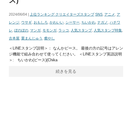
ス)
2024/06/04 |
上位ランキング クリエイターズスタンプ
SNS
,
アニメ
,
ア
レンジ
,
ウサギ
,
おもしろ
,
かわいい
,
シーサー
,
ちいかわ
,
ナガノ
,
ハチワ
レ
,
ぼのぼの
,
マンガ
,
モモンガ
,
ラッコ
,
人気スタンプ
,
人気スタンプ特集
,
古本屋
,
栗まんじゅう
,
癒やし
＜LINEスタンプ説明＞： なんかピース。 最後の方の記号はアレン
ジ機能で組み合わせて使ってください。 ＜LINEスタンプ英語説明
＞: ちいかわ(ピース)(Chika
続きを見る