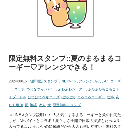
限定無料スタンプ::夏のまるまるコ
ーギー♡アレンジできる！
2024/08/15 |
期間限定スタンプ
LINEバイト
,
アレンジ
,
かわいい
,
コーギ
ー
,
コラボ
,
つじなつみ
,
バイト
,
ふわふわシーズー
,
ふわふわもこもこト
イプードル
,
ぽてぽてペキニーズ
,
ぼのぼの
,
まるまるコーギー
,
仕事
,
友
だち追加
,
夏
,
敬語
,
求人
,
犬
,
限定無料スタンプ
＜LINEスタンプ説明＞： 大人気！まるまるコーギーと犬の仲間た
ちがLINEバイトとコラボ！夏らしさ全開で日常の挨拶もたっぷり
入ってるよ♪かわいいのに敬語だから大人も使いやすい！無料スタ