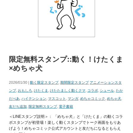
限定無料スタンプ::動く！けたくま
×めちゃ犬
2026/01/30 |
動く限定スタンプ
,
期間限定スタンプ
アニメーションスタ
ンプ
,
おもしろ
,
けたくま
,
けたたましく動くクマ
,
コラボ
,
シュール
,
たか
だべあ
,
ハイテンション
,
マスコット
,
マンガ
,
めちゃコミック
,
めちゃ犬
,
友だち追加
,
限定無料スタンプ
,
電子書籍
＜LINEスタンプ説明＞： 「めちゃ犬」と「けたくま」の動くコラ
ボスタンプが初登場！楽しく動くスタンプでトーク画面をもりあ
げよう！めちゃコミック公式アカウントと友だちになるともらえ