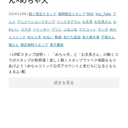
ん×めちゃ犬
2024/11/09 |
動く限定スタンプ
,
期間限定スタンプ
SNS
,
You_Tube
,
ア
ニメ
,
アニメーションスタンプ
,
インスタグラム
,
お文具
,
お文具さん
,
か
わいい
,
コラボ
,
ツイッター
,
プリン
,
ぷるぷる
,
マスコット
,
マンガ
,
めち
ゃコミック
,
めちゃ犬
,
ゆるい
,
動画
,
友だち追加
,
名も無き者
,
子猫さん
,
猫さん
,
限定無料スタンプ
,
電子書籍
＜LINEスタンプ説明＞： 「めちゃ犬」と「お文具さん」の動くコ
ラボスタンプが初登場！楽しく動くスタンプでトーク画面をもり
あげよう！めちゃコミック公式アカウントと友だちになるともら
えるよ♪配
続きを見る