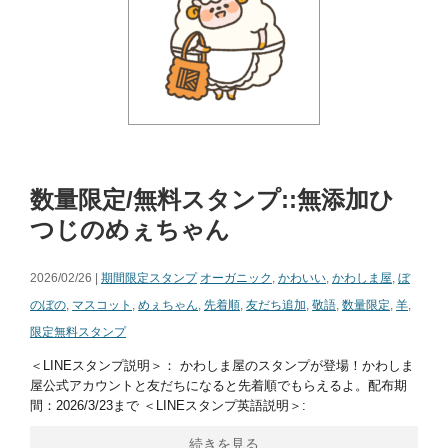
数量限定/無料スタンプ::無添加ひ
つじのめぇちゃん
2026/02/26 |
期間限定スタンプ
オーガニック
,
かわいい
,
かわしま屋
,
ぼ
のぼの
,
マスコット
,
めぇちゃん
,
先着順
,
友だち追加
,
敬語
,
数量限定
,
羊
,
限定無料スタンプ
＜LINEスタンプ説明＞： かわしま屋のスタンプが登場！かわしま
屋公式アカウントと友だちになると先着順でもらえるよ。配布期
間：2026/3/23まで ＜LINEスタンプ英語説明＞:
続きを見る