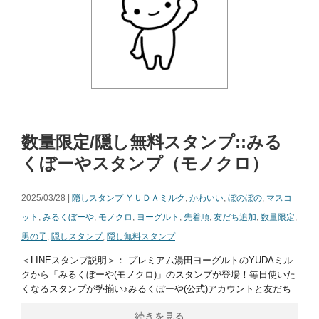
数量限定/隠し無料スタンプ::みる
くぼーやスタンプ（モノクロ）
2025/03/28 |
隠しスタンプ
ＹＵＤＡミルク
,
かわいい
,
ぼのぼの
,
マスコ
ット
,
みるくぼーや
,
モノクロ
,
ヨーグルト
,
先着順
,
友だち追加
,
数量限定
,
男の子
,
隠しスタンプ
,
隠し無料スタンプ
＜LINEスタンプ説明＞： プレミアム湯田ヨーグルトのYUDAミル
クから「みるくぼーや(モノクロ)」のスタンプが登場！毎日使いた
くなるスタンプが勢揃い♪みるくぼーや(公式)アカウントと友だち
続きを見る