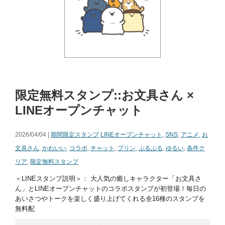
限定無料スタンプ::お文具さん ×
LINEオープンチャット
2026/04/04 |
期間限定スタンプ
LINEオープンチャット
,
SNS
,
アニメ
,
お
文具さん
,
かわいい
,
コラボ
,
チャット
,
プリン
,
ぷるぷる
,
ゆるい
,
条件ク
リア
,
限定無料スタンプ
＜LINEスタンプ説明＞： 大人気の癒しキャラクター「お文具さ
ん」とLINEオープンチャットのコラボスタンプが初登場！毎日の
あいさつやトークを楽しく盛り上げてくれる全16種のスタンプを
無料配