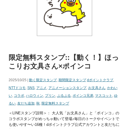
限定無料スタンプ::【動く！】ほっ
こりお文具さん×ポインコ
2025/10/25 |
動く限定スタンプ
,
期間限定スタンプ
dポイントクラブ
,
NTTドコモ
,
SNS
,
アニメ
,
アニメーションスタンプ
,
お文具さん
,
かわい
い
,
コラボ
,
ハロウィン
,
プリン
,
ぷるぷる
,
ポインコ兄弟
,
マスコット
,
ゆ
るい
,
友だち追加
,
秋
,
限定無料スタンプ
＜LINEスタンプ説明＞： 大人気「お文具さん」と「ポインコ」の
コラボスタンプがめっちゃ動いて登場♪毎日のトークやイベントで
も使いやす〜い16種！dポイントクラブ公式アカウントと友だちに