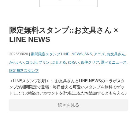
限定無料スタンプ::お文具さん ×
LINE NEWS
2025/08/20 |
期間限定スタンプ
LINE_NEWS
,
SNS
,
アニメ
,
お文具さん
,
かわいい
,
コラボ
,
プリン
,
ぷるぷる
,
ゆるい
,
条件クリア
,
選べるニュース
,
限定無料スタンプ
＜LINEスタンプ説明＞： お文具さんとLINE NEWSのコラボスタ
ンプが期間限定で登場！毎日使える可愛いスタンプを無料でゲッ
トしよう♪対象のアカウントを3つ以上友だち追加するともらえる♪
続きを見る