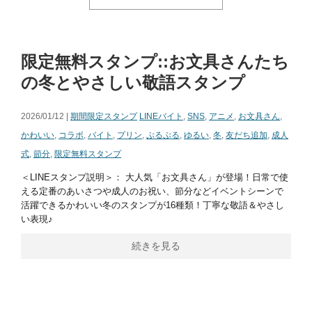
限定無料スタンプ::お文具さんたち
の冬とやさしい敬語スタンプ
2026/01/12 |
期間限定スタンプ
LINEバイト
,
SNS
,
アニメ
,
お文具さん
,
かわいい
,
コラボ
,
バイト
,
プリン
,
ぷるぷる
,
ゆるい
,
冬
,
友だち追加
,
成人
式
,
節分
,
限定無料スタンプ
＜LINEスタンプ説明＞： 大人気「お文具さん」が登場！日常で使
える定番のあいさつや成人のお祝い、節分などイベントシーンで
活躍できるかわいい冬のスタンプが16種類！丁寧な敬語＆やさし
い表現♪
続きを見る