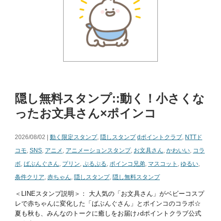
隠し無料スタンプ::動く！小さくな
ったお文具さん×ポインコ
2026/08/02 |
動く限定スタンプ
,
隠しスタンプ
dポイントクラブ
,
NTTド
コモ
,
SNS
,
アニメ
,
アニメーションスタンプ
,
お文具さん
,
かわいい
,
コラ
ボ
,
ばぶんぐさん
,
プリン
,
ぷるぷる
,
ポインコ兄弟
,
マスコット
,
ゆるい
,
条件クリア
,
赤ちゃん
,
隠しスタンプ
,
隠し無料スタンプ
＜LINEスタンプ説明＞： 大人気の「お文具さん」がベビーコスプ
レで赤ちゃんに変化した「ばぶんぐさん」とポインコのコラボ☆
夏も秋も、みんなのトークに癒しをお届け♪dポイントクラブ公式