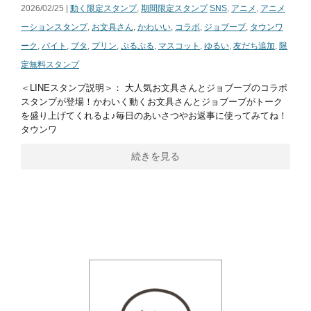
2026/02/25 |
動く限定スタンプ
,
期間限定スタンプ
SNS
,
アニメ
,
アニメ
ーションスタンプ
,
お文具さん
,
かわいい
,
コラボ
,
ジョブーブ
,
タウンワ
ーク
,
バイト
,
ブタ
,
プリン
,
ぷるぷる
,
マスコット
,
ゆるい
,
友だち追加
,
限
定無料スタンプ
＜LINEスタンプ説明＞： 大人気お文具さんとジョブーブのコラボ
スタンプが登場！かわいく動くお文具さんとジョブーブがトーク
を盛り上げてくれるよ♪毎日のあいさつやお返事に使ってみてね！
タウンワ
続きを見る