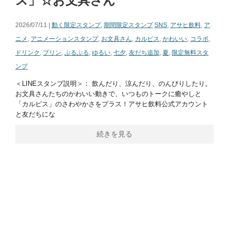
ス」☆お文具さん
2026/07/11 |
動く限定スタンプ
,
期間限定スタンプ
SNS
,
アサヒ飲料
,
ア
ニメ
,
アニメーションスタンプ
,
お文具さん
,
カルピス
,
かわいい
,
コラボ
,
ドリンク
,
プリン
,
ぷるぷる
,
ゆるい
,
七夕
,
友だち追加
,
夏
,
限定無料スタ
ンプ
＜LINEスタンプ説明＞： 飲んだり、涼んだり、のんびりしたり。
お文具さんたちのかわいい動きで、いつものトークに癒やしと
「カルピス」のさわやかさをプラス！アサヒ飲料公式アカウント
と友だちにな
続きを見る