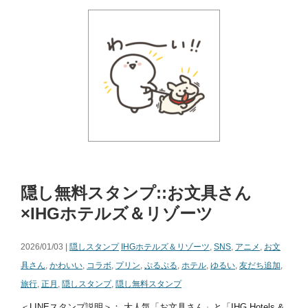
隠し無料スタンプ::お文具さん
×IHGホテルズ＆リゾーツ
2026/01/03 |
隠しスタンプ
IHGホテルズ＆リゾーツ
,
SNS
,
アニメ
,
お文
具さん
,
かわいい
,
コラボ
,
プリン
,
ぷるぷる
,
ホテル
,
ゆるい
,
友だち追加
,
旅行
,
正月
,
隠しスタンプ
,
隠し無料スタンプ
＜LINEスタンプ説明＞： 大人気「お文具さん」と「IHG Hotels &