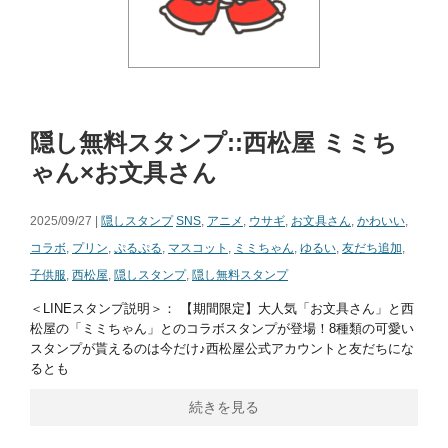
隠し無料スタンプ::西松屋 ミミち
ゃん×お文具さん
2025/09/27 |
隠しスタンプ
SNS
,
アニメ
,
ウサギ
,
お文具さん
,
かわいい
,
コラボ
,
プリン
,
ぷるぷる
,
マスコット
,
ミミちゃん
,
ゆるい
,
友だち追加
,
子供服
,
西松屋
,
隠しスタンプ
,
隠し無料スタンプ
＜LINEスタンプ説明＞： 【期間限定】大人気「お文具さん」と西
松屋の「ミミちゃん」とのコラボスタンプが登場！8種類の可愛い
スタンプが貰えるのは今だけ♪西松屋公式アカウントと友だちにな
るとも
続きを見る