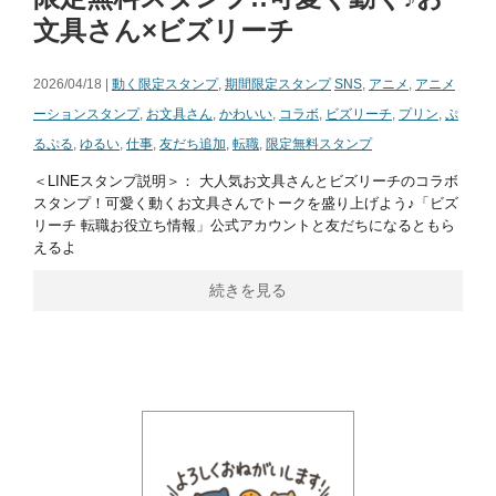
文具さん×ビズリーチ
2026/04/18 |
動く限定スタンプ
,
期間限定スタンプ
SNS
,
アニメ
,
アニメ
ーションスタンプ
,
お文具さん
,
かわいい
,
コラボ
,
ビズリーチ
,
プリン
,
ぷ
るぷる
,
ゆるい
,
仕事
,
友だち追加
,
転職
,
限定無料スタンプ
＜LINEスタンプ説明＞： 大人気お文具さんとビズリーチのコラボ
スタンプ！可愛く動くお文具さんでトークを盛り上げよう♪「ビズ
リーチ 転職お役立ち情報」公式アカウントと友だちになるともら
えるよ
続きを見る