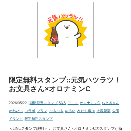
限定無料スタンプ::元気ハツラツ！
お文具さん×オロナミンC
2026/05/22 |
期間限定スタンプ
SNS
,
アニメ
,
オロナミンC
,
お文具さん
,
かわいい
,
コラボ
,
プリン
,
ぷるぷる
,
ゆるい
,
友だち追加
,
大塚製薬
,
栄養
ドリンク
,
限定無料スタンプ
＜LINEスタンプ説明＞： お文具さん×オロナミンCのスタンプが新