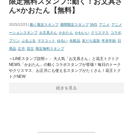
限定無料スタンプ::動く！お文具さ
ん×かおたん【無料】
2025/12/23 |
動く限定スタンプ
,
期間限定スタンプ
SNS
,
アニメ
,
アニメ
ーションスタンプ
,
お文具さん
,
かおたん
,
かわいい
,
クリスマス
,
コラボ
,
プリン
,
ぷるぷる
,
マスコット
,
ゆるい
,
化粧品
,
友だち追加
,
年末年始
,
日
用品
,
正月
,
花王
,
限定無料スタンプ
＜LINEスタンプ説明＞： 大人気「お文具さん」と花王トクトク
NEWS「かおたん」の動くコラボスタンプが登場！毎日のトーク
やクリスマス、お正月にも使えるスタンプがたくさん！花王トク
トクNEW
続きを見る