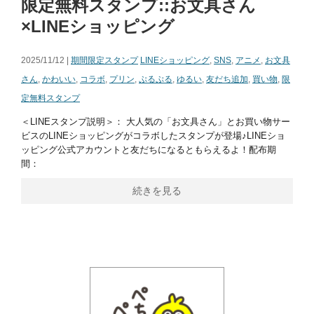
限定無料スタンプ::お文具さん
×LINEショッピング
2025/11/12 |
期間限定スタンプ
LINEショッピング
,
SNS
,
アニメ
,
お文具
さん
,
かわいい
,
コラボ
,
プリン
,
ぷるぷる
,
ゆるい
,
友だち追加
,
買い物
,
限
定無料スタンプ
＜LINEスタンプ説明＞： 大人気の「お文具さん」とお買い物サー
ビスのLINEショッピングがコラボしたスタンプが登場♪LINEショ
ッピング公式アカウントと友だちになるともらえるよ！配布期
間：
続きを見る