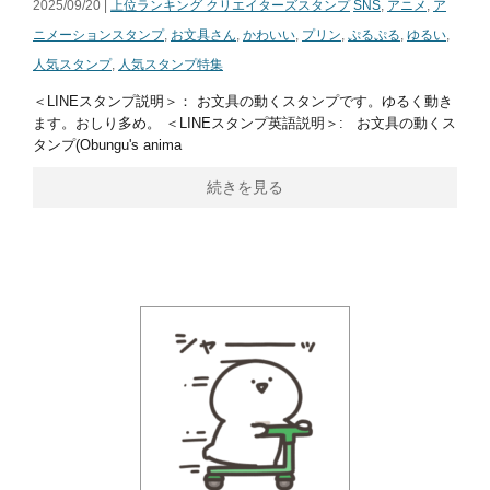
2025/09/20 |
上位ランキング クリエイターズスタンプ
SNS
,
アニメ
,
ア
ニメーションスタンプ
,
お文具さん
,
かわいい
,
プリン
,
ぷるぷる
,
ゆるい
,
人気スタンプ
,
人気スタンプ特集
＜LINEスタンプ説明＞： お文具の動くスタンプです。ゆるく動き
ます。おしり多め。 ＜LINEスタンプ英語説明＞: お文具の動くス
タンプ(Obungu's anima
続きを見る