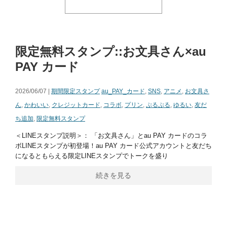
限定無料スタンプ::お文具さん×au
PAY カード
2026/06/07 |
期間限定スタンプ
au_PAY_カード
,
SNS
,
アニメ
,
お文具さ
ん
,
かわいい
,
クレジットカード
,
コラボ
,
プリン
,
ぷるぷる
,
ゆるい
,
友だ
ち追加
,
限定無料スタンプ
＜LINEスタンプ説明＞： 「お文具さん」とau PAY カードのコラ
ボLINEスタンプが初登場！au PAY カード公式アカウントと友だち
になるともらえる限定LINEスタンプでトークを盛り
続きを見る