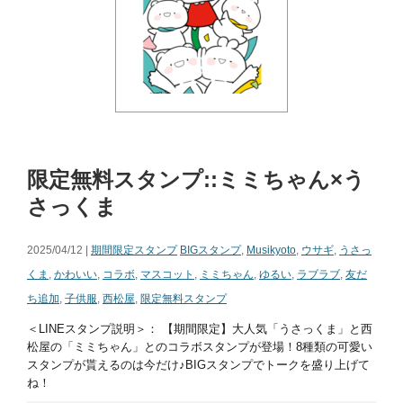
限定無料スタンプ::ミミちゃん×う
さっくま
2025/04/12 |
期間限定スタンプ
BIGスタンプ
,
Musikyoto
,
ウサギ
,
うさっ
くま
,
かわいい
,
コラボ
,
マスコット
,
ミミちゃん
,
ゆるい
,
ラブラブ
,
友だ
ち追加
,
子供服
,
西松屋
,
限定無料スタンプ
＜LINEスタンプ説明＞： 【期間限定】大人気「うさっくま」と西
松屋の「ミミちゃん」とのコラボスタンプが登場！8種類の可愛い
スタンプが貰えるのは今だけ♪BIGスタンプでトークを盛り上げて
ね！