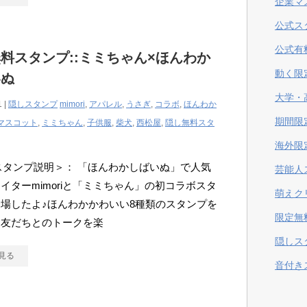
企業マ
公式ス
公式有
料スタンプ::ミミちゃん×ほんわか
動く限
いぬ
大学・
1 |
隠しスタンプ
mimori
,
アパレル
,
うさぎ
,
コラボ
,
ほんわか
期間限
マスコット
,
ミミちゃん
,
子供服
,
柴犬
,
西松屋
,
隠し無料スタ
海外限
Eスタンプ説明＞： 「ほんわかしばいぬ」で人気
芸能人
イターmimoriと「ミミちゃん」の初コラボスタ
萌えク
場したよ♪ほんわかかわいい8種類のスタンプを
限定無
、友だちとのトークを楽
隠しス
見る
音付き