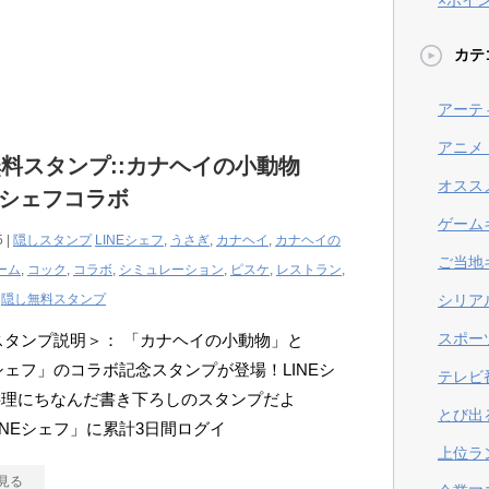
×ポイ
カテ
アーテ
アニメ
料スタンプ::カナヘイの小動物
オスス
NEシェフコラボ
ゲーム
5 |
隠しスタンプ
LINEシェフ
,
うさぎ
,
カナヘイ
,
カナヘイの
ご当地
ーム
,
コック
,
コラボ
,
シミュレーション
,
ピスケ
,
レストラン
,
,
隠し無料スタンプ
シリア
スポー
Eスタンプ説明＞： 「カナヘイの小動物」と
Eシェフ」のコラボ記念スタンプが登場！LINEシ
テレビ
料理にちなんだ書き下ろしのスタンプだよ
とび出
INEシェフ」に累計3日間ログイ
上位ラ
見る