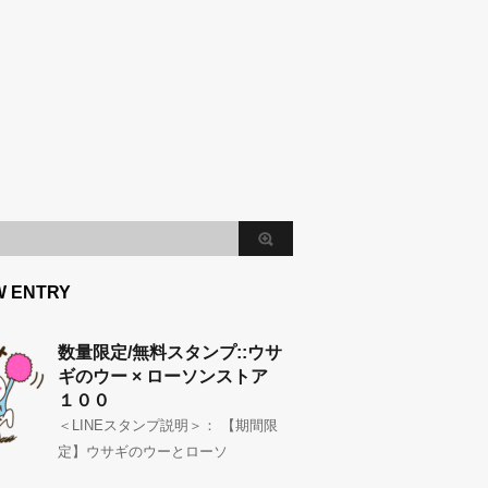
W ENTRY
数量限定/無料スタンプ::ウサ
ギのウー × ローソンストア
１００
＜LINEスタンプ説明＞： 【期間限
定】ウサギのウーとローソ