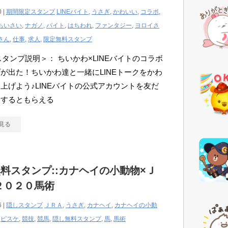
0 |
期間限定スタンプ
LINEバイト
,
うさぎ
,
かわいい
,
コラボ
,
ちいさい
,
ナガノ
,
バイト
,
はちわれ
,
ファンタジー
,
ヨロイさ
さん
,
仕事
,
求人
,
限定無料スタンプ
Eスタンプ説明＞： ちいかわ×LINEバイトのコラボ
が出た！ちいかわ達と一緒にLINEトークをかわ
上げよう♪LINEバイトの公式アカウントを友だ
加するともらえる
見る
料スタンプ::カナヘイの小動物×Ｊ
２０２０馬術
6 |
隠しスタンプ
ＪＲＡ
,
うさぎ
,
カナヘイ
,
カナヘイの小動
,
ピスケ
,
競技
,
競馬
,
隠し無料スタンプ
,
馬
,
馬術