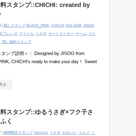
スタンプ::CHICHI: created by
O
8 |
隠しスタンプ
BLACK_PINK
,
CHICHI
,
DALGOM
,
JISOO
,
INEフレンズ
,
アイドル
,
うさぎ
,
カートライダー
,
ゲーム
,
コラ
犬
,
隠し無料スタンプ
タンプ説明＞： Designed by JISOO from
INK, CHICHI’s ready to make your day！ Sweet
見る
料スタンプ::ゆるうさぎ×フク子さ
こふく
7 |
期間限定スタンプ
chococo
,
うさぎ
,
かわいい
,
コスメ
,
こ