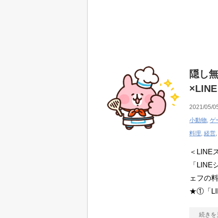
隠し無
×LI
2021/05/0
小動物
,
ゲ
料理
,
経営
＜LIN
「LIN
ェフの
★①「L
続きを