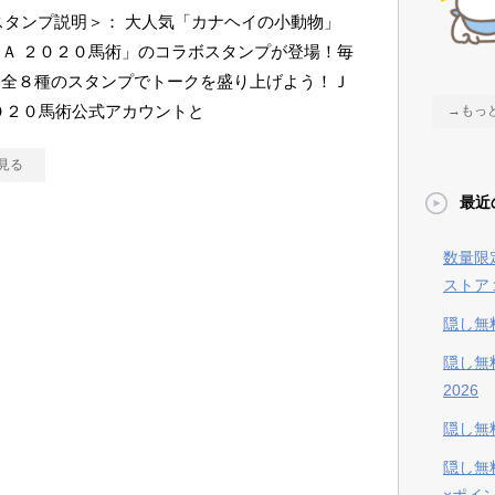
Eスタンプ説明＞： 大人気「カナヘイの小動物」
Ａ ２０２０馬術」のコラボスタンプが登場！毎
る全８種のスタンプでトークを盛り上げよう！Ｊ
０２０馬術公式アカウントと
→もっ
見る
最近
数量限
ストア
隠し無
隠し無
2026
隠し無料
隠し無