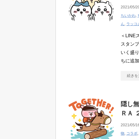
2021/05/2
ちいかわ
,
ん
,
ラッコ
＜LIN
スタンプ
いく盛り
ちに追
続きを
隠し無
ＲＡ 
2021/05/1
物
,
コラボ