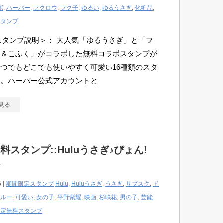
ボ
,
ハーバー
,
フクロウ
,
フク子
,
ゆるい
,
ゆるうさぎ
,
化粧品
,
スタンプ
Eスタンプ説明＞： 大人気「ゆるうさぎ」と「フ
ん＆こふく」がコラボした無料コラボスタンプが
つでもどこでも使いやすく可愛い16種類のスタ
す。ハーバー公式アカウントと
見る
料スタンプ::Huluうさぎ♪ぴょん!
場
6 |
期間限定スタンプ
Hulu
,
Huluうさぎ
,
うさぎ
,
サブスク
,
ド
,
ルー
,
可愛い
,
女の子
,
平野紫耀
,
映画
,
杉咲花
,
男の子
,
芸能
限定無料スタンプ