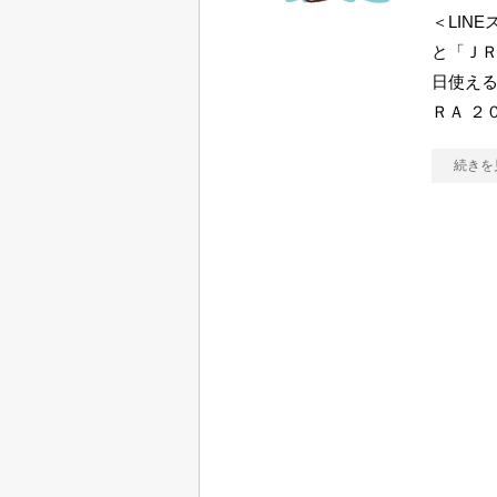
＜LIN
と「ＪＲ
日使え
ＲＡ ２
続きを