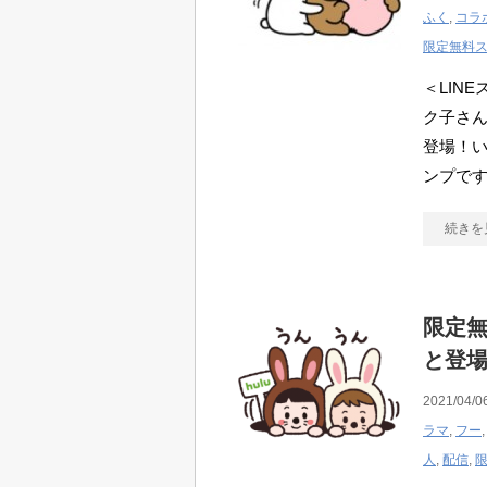
ふく
,
コラ
限定無料
＜LIN
ク子さ
登場！い
ンプで
続きを
限定無
と登
2021/04/0
ラマ
,
フー
人
,
配信
,