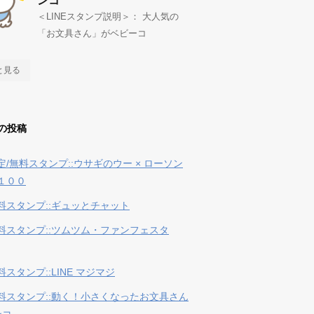
ンコ
＜LINEスタンプ説明＞： 大人気の
「お文具さん」がベビーコ
と見る
の投稿
定/無料スタンプ::ウサギのウー × ローソン
１００
料スタンプ::ギュッとチャット
料スタンプ::ツムツム・ファンフェスタ
スタンプ::LINE マジマジ
料スタンプ::動く！小さくなったお文具さん