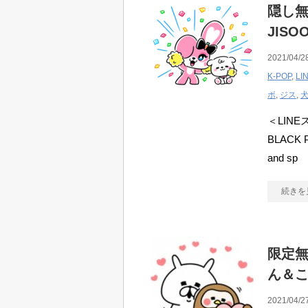
隠し無料
JISO
2021/04/2
K-POP
,
L
ボ
,
ジス
,
＜LINEス
BLACK P
and sp
続きを
限定無
ん＆
2021/04/2