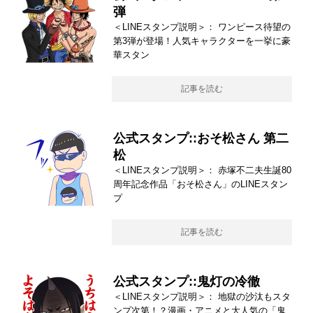
弾
＜LINEスタンプ説明＞： ワンピース待望の
第3弾が登場！人気キャラクターを一挙に豪
華スタン
記事を読む
公式スタンプ::おそ松さん 第二
松
＜LINEスタンプ説明＞： 赤塚不二夫生誕80
周年記念作品「おそ松さん」のLINEスタン
プ
記事を読む
公式スタンプ::鬼灯の冷徹
＜LINEスタンプ説明＞： 地獄の沙汰もスタ
ンプ次第！？漫画・アニメと大人気の「鬼