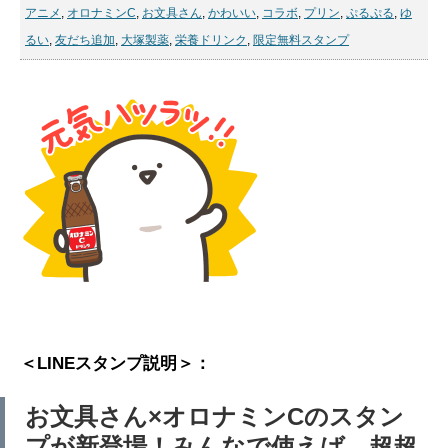
アニメ
,
オロナミンC
,
お文具さん
,
かわいい
,
コラボ
,
プリン
,
ぷるぷる
,
ゆ
るい
,
友だち追加
,
大塚製薬
,
栄養ドリンク
,
限定無料スタンプ
＜LINEスタンプ説明＞：
お文具さん×オロナミンCのスタン
プが新登場！みんなで使えば、超超