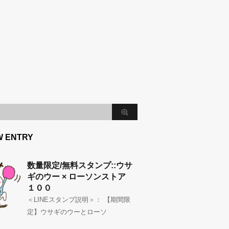
W ENTRY
数量限定/無料スタンプ::ウサ
ギのウー × ローソンストア
１００
＜LINEスタンプ説明＞： 【期間限
定】ウサギのウーとローソ