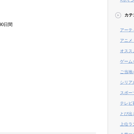
×ポイ
カテ
90日間
アーテ
アニメ
オスス
ゲーム
ご当地
シリア
スポー
テレビ
とび出
上位ラ