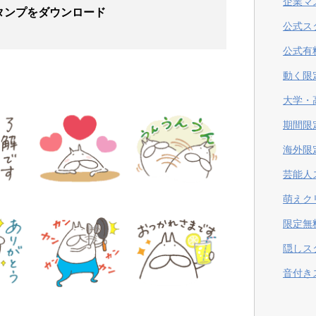
企業マ
タンプ
をダウンロード
公式ス
公式有
動く限
大学・
期間限
海外限
芸能人
萌えク
限定無
隠しス
音付き