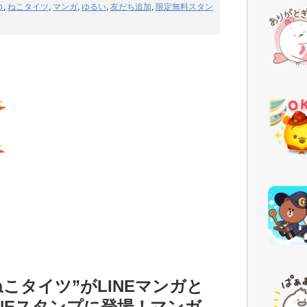
コ
,
ねこタイツ
,
マンガ
,
ゆるい
,
友だち追加
,
限定無料スタン
こタイツ”がLINEマンガと
NEスタンプに登場！マンガ