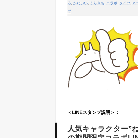
ろ
,
かわいい
,
くらきち
,
コラボ
,
タイツ
,
ネ
プ
＜LINEスタンプ説明＞：
人気キャラクター”ね
の期間限定コラボLI