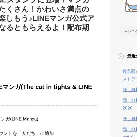
たくさん！かわいさ満点の
しもう♪LINEマンガ公式ア
なるともらえるよ！配布期
→もっ
最近
数量限
ストア
NEマンガ
(The cat in tights & LINE
隠し無
隠し無
2026
ンガ(LINE Manga)
隠し無料
隠し無
ウントを「友だち」に追加