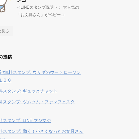
ンコ
＜LINEスタンプ説明＞： 大人気の
「お文具さん」がベビーコ
と見る
の投稿
定/無料スタンプ::ウサギのウー × ローソン
１００
料スタンプ::ギュッとチャット
料スタンプ::ツムツム・ファンフェスタ
スタンプ::LINE マジマジ
料スタンプ::動く！小さくなったお文具さん