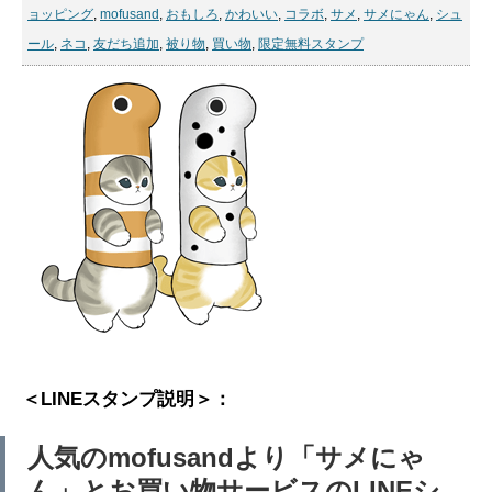
ョッピング
,
mofusand
,
おもしろ
,
かわいい
,
コラボ
,
サメ
,
サメにゃん
,
シュ
ール
,
ネコ
,
友だち追加
,
被り物
,
買い物
,
限定無料スタンプ
＜LINEスタンプ説明＞：
人気のmofusandより「サメにゃ
ん」とお買い物サービスのLINEシ