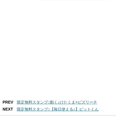
PREV
限定無料スタンプ::動く♪けたくま×ビズリーチ
NEXT
限定無料スタンプ::【毎日使える♪】ピットくん