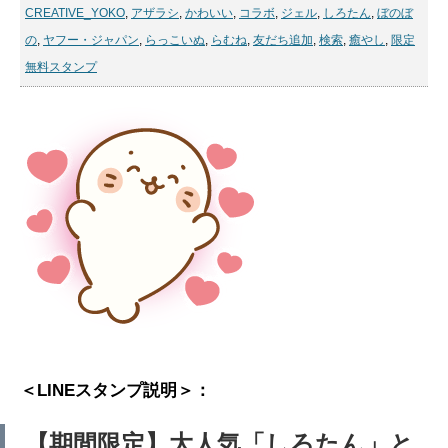
CREATIVE_YOKO
,
アザラシ
,
かわいい
,
コラボ
,
ジェル
,
しろたん
,
ぼのぼ
の
,
ヤフー・ジャパン
,
らっこいぬ
,
らむね
,
友だち追加
,
検索
,
癒やし
,
限定
無料スタンプ
＜LINEスタンプ説明＞：
【期間限定】大人気「しろたん」と