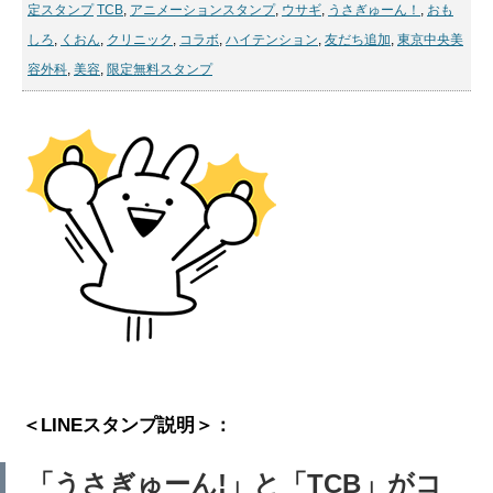
定スタンプ
TCB
,
アニメーションスタンプ
,
ウサギ
,
うさぎゅーん！
,
おも
しろ
,
くおん
,
クリニック
,
コラボ
,
ハイテンション
,
友だち追加
,
東京中央美
容外科
,
美容
,
限定無料スタンプ
＜LINEスタンプ説明＞：
「うさぎゅーん!」と「TCB」がコ