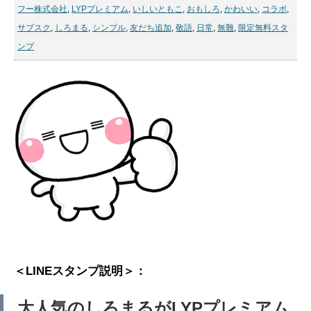
フー株式会社
,
LYPプレミアム
,
いしいともこ
,
おもしろ
,
かわいい
,
コラボ
,
サブスク
,
しろまる
,
シンプル
,
友だち追加
,
敬語
,
日常
,
無難
,
限定無料スタ
ンプ
＜LINEスタンプ説明＞：
大人気のしろまるがLYPプレミアム