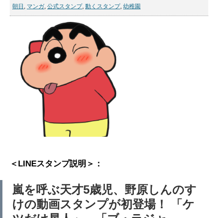
朝日
,
マンガ
,
公式スタンプ
,
動くスタンプ
,
幼稚園
＜LINEスタンプ説明＞：
嵐を呼ぶ天才5歳児、野原しんのす
けの動画スタンプが初登場！ 「ケ