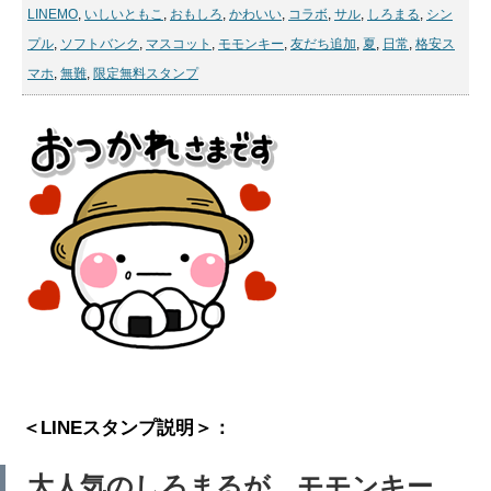
LINEMO
,
いしいともこ
,
おもしろ
,
かわいい
,
コラボ
,
サル
,
しろまる
,
シン
プル
,
ソフトバンク
,
マスコット
,
モモンキー
,
友だち追加
,
夏
,
日常
,
格安ス
マホ
,
無難
,
限定無料スタンプ
＜LINEスタンプ説明＞：
大人気のしろまるが、モモンキー