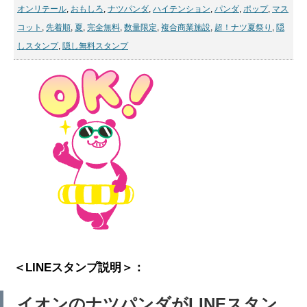
オンリテール
,
おもしろ
,
ナツパンダ
,
ハイテンション
,
パンダ
,
ポップ
,
マス
コット
,
先着順
,
夏
,
完全無料
,
数量限定
,
複合商業施設
,
超！ナツ夏祭り
,
隠
しスタンプ
,
隠し無料スタンプ
＜LINEスタンプ説明＞：
イオンのナツパンダがLINEスタン