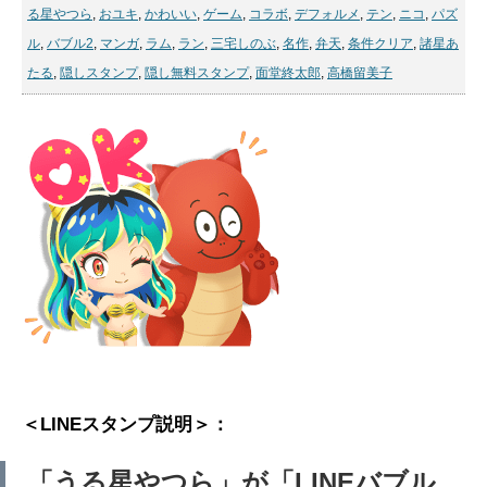
る星やつら
,
おユキ
,
かわいい
,
ゲーム
,
コラボ
,
デフォルメ
,
テン
,
ニコ
,
パズ
ル
,
バブル2
,
マンガ
,
ラム
,
ラン
,
三宅しのぶ
,
名作
,
弁天
,
条件クリア
,
諸星あ
たる
,
隠しスタンプ
,
隠し無料スタンプ
,
面堂終太郎
,
高橋留美子
＜LINEスタンプ説明＞：
「うる星やつら」が「LINEバブル