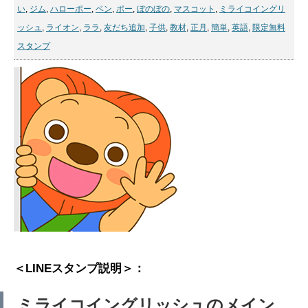
い
,
ジム
,
ハローポー
,
ベン
,
ポー
,
ぼのぼの
,
マスコット
,
ミライコイングリ
ッシュ
,
ライオン
,
ララ
,
友だち追加
,
子供
,
教材
,
正月
,
簡単
,
英語
,
限定無料
スタンプ
＜LINEスタンプ説明＞：
ミライコイングリッシュのメイン