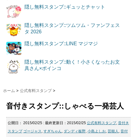
隠し無料スタンプ::ギュッとチャット
隠し無料スタンプ::ツムツム・ファンフェス
タ 2026
隠し無料スタンプ::LINE マジマジ
隠し無料スタンプ::動く！小さくなったお文
具さん×ポインコ
ホーム
>
公式有料スタンプ
>
音付きスタンプ::しゃべる一発芸人
公開日：
2015/02/25
: 最終更新日：2015/02/25
公式有料スタンプ
,
音付き
スタンプ
ゴージャス
,
すぎちゃん
,
ダンディ板野
,
小島よしお
,
芸能人
,
音付