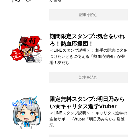
記事を読む
期間限定スタンプ::気合をいれ
ろ！熱血応援団！
＜LINEスタンプ説明＞： 相手の闘志に火を
つけたいときに使える「熱血応援団」が登
場！友だち
記事を読む
限定無料スタンプ::明日乃みら
い★キャリタス進学Vtuber
＜LINEスタンプ説明＞： キャリタス進学の
進路サポートVtuber「明日乃みらい」爆誕
記