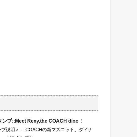
::Meet Rexy,the COACH dino！
タンプ説明＞： COACHの新マスコット、ダイナ