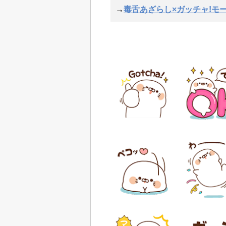
→
毒舌あざらし×ガッチャ!モー