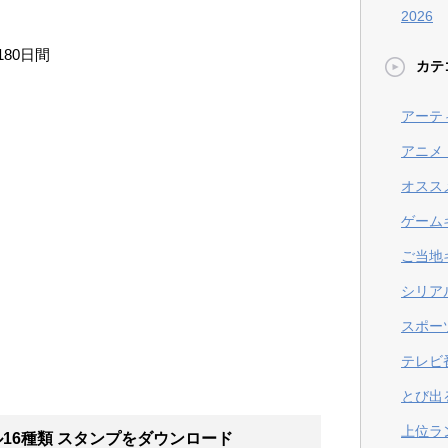
2026
80日間
カテ
アーテ
アニメ
オスス
ゲーム
ご当地
シリア
スポー
テレビ
とび出
上位ラ
16種類 スタンプ
をダウンロード