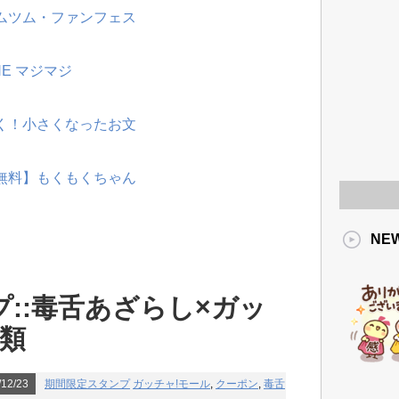
ツムツム・ファンフェス
NE マジマジ
動く！小さくなったお文
【無料】もくもくちゃん
NE
::毒舌あざらし×ガッ
種類
12/23
期間限定スタンプ
ガッチャ!モール
,
クーポン
,
毒舌