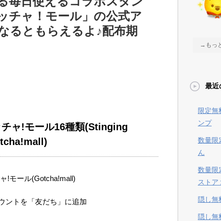
る毎日使えるコラボスタン
ガッチャ！モール」の公式ア
なるともらえるよ♪配布期
→もっ
最近
限定無
ンプ
チャ!モール16種類
(Stinging
tcha!mall)
数量限
ん
数量限
!モール(Gotcha!mall)
ストア
隠し無
ウントを「友だち」に追加
隠し無