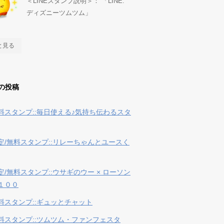
＜LINEスタンプ説明＞： 「LINE:
ディズニーツムツム」
と見る
の投稿
料スタンプ::毎日使える♪気持ち伝わるスタ
定/無料スタンプ::リレーちゃんとユースく
定/無料スタンプ::ウサギのウー × ローソン
１００
料スタンプ::ギュッとチャット
料スタンプ::ツムツム・ファンフェスタ