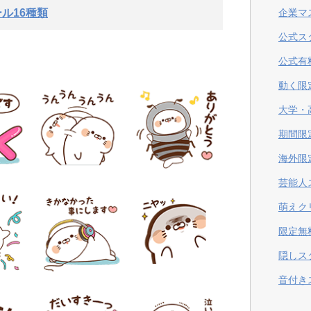
ル16種類
企業マ
公式ス
公式有
動く限
大学・
期間限
海外限
芸能人
萌えク
限定無
隠しス
音付き