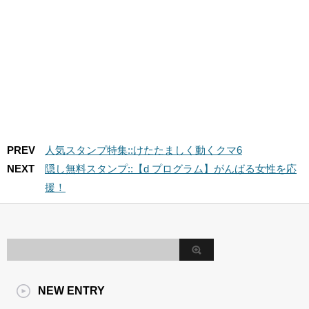
PREV
人気スタンプ特集::けたたましく動くクマ6
NEXT
隠し無料スタンプ::【d プログラム】がんばる女性を応
援！
NEW ENTRY