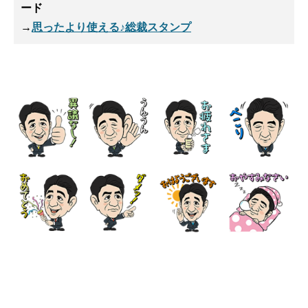
ード
→
思ったより使える♪総裁スタンプ