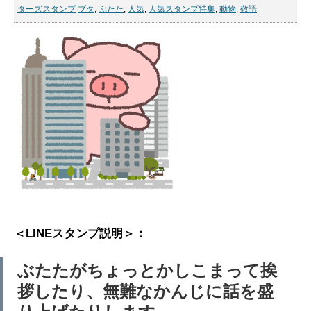
ターズスタンプ
ブタ
,
ぶたた
,
人気
,
人気スタンプ特集
,
動物
,
敬語
＜LINEスタンプ説明＞：
ぶたたがちょっとかしこまって挨
拶したり、無難なかんじに話を盛