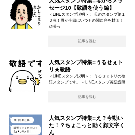
人気スタンプ特集::母からメッ
セージ10【敬語を使う編】
＜LINEスタンプ説明＞： 母のスタンプ第１
０弾！母が今回はいつもの関西弁を封印！
頑張っ
記事を読む
人気スタンプ特集::うるせぇト
リ★敬語
＜LINEスタンプ説明＞： うるせぇトリの敬
語スタンプです。 ＜LINEスタンプ英語説明
記事を読む
人気スタンプ特集::え？今動い
た！？ちょこっと動く顔文字く
ん