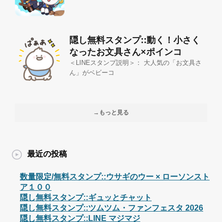
隠し無料スタンプ::動く！小さく
なったお文具さん×ポインコ
＜LINEスタンプ説明＞： 大人気の「お文具さ
ん」がベビーコ
→もっと見る
最近の投稿
数量限定/無料スタンプ::ウサギのウー × ローソンスト
ア１００
隠し無料スタンプ::ギュッとチャット
隠し無料スタンプ::ツムツム・ファンフェスタ 2026
隠し無料スタンプ::LINE マジマジ