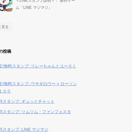
＜LINEスタンプ説明＞： 新作ゲー
ム「LINE マジマジ」
と見る
の投稿
定/無料スタンプ::リレーちゃんとユースく
定/無料スタンプ::ウサギのウー × ローソン
１００
料スタンプ::ギュッとチャット
料スタンプ::ツムツム・ファンフェスタ
スタンプ::LINE マジマジ