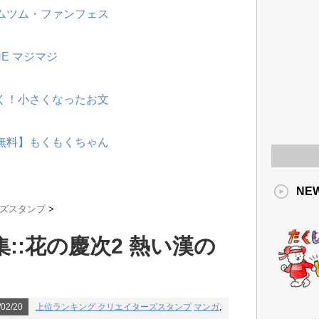
ツムツム・ファンフェス
NE マジマジ
動く！小さくなったお文
【無料】もくもくちゃん
NE
ーズスタンプ
>
::花の慶次2 熱い漢の
02/20
上位ランキング クリエイターズスタンプ
マンガ
,