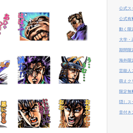
公式ス
公式有
動く限
大学・
期間限
海外限
芸能人
萌えク
限定無
隠しス
音付き