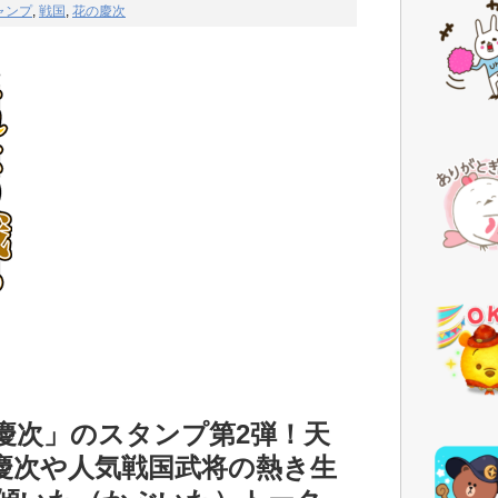
ャンプ
,
戦国
,
花の慶次
慶次」のスタンプ第2弾！天
慶次や人気戦国武将の熱き生