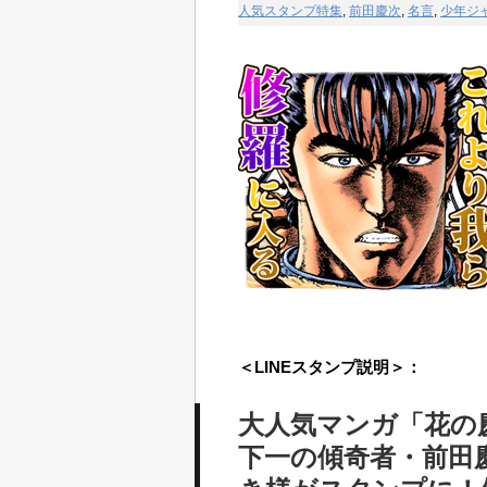
人気スタンプ特集
,
前田慶次
,
名言
,
少年ジ
＜LINEスタンプ説明＞：
大人気マンガ「花の
下一の傾奇者・前田