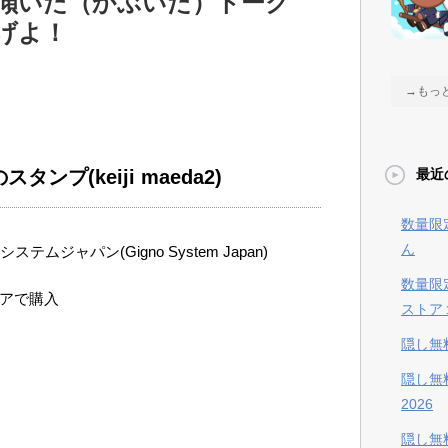
傾いた（かぶいた）トーク
げよ！
→もっ
のスタンプ
(keiji maeda2)
最近
数量限
ん
ステムジャパン(Gigno System Japan)
数量限
トアで購入
ストア
隠し無
隠し無
2026
隠し無料