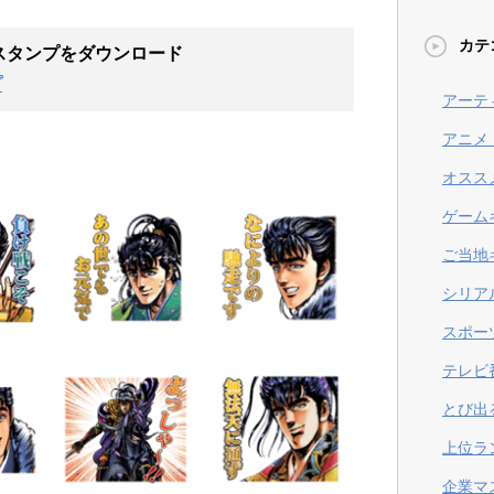
カテ
スタンプ
をダウンロード
プ
アーテ
アニメ
オスス
ゲーム
ご当地
シリア
スポー
テレビ
とび出
上位ラ
企業マ