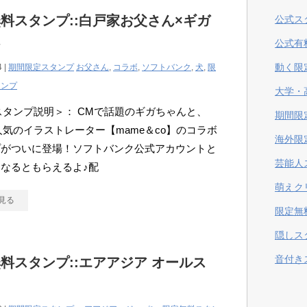
料スタンプ::白戸家お父さん×ギガ
公式ス
ん
公式有
動く限
4 |
期間限定スタンプ
お父さん
,
コラボ
,
ソフトバンク
,
犬
,
限
タンプ
大学・
Eスタンプ説明＞： CMで話題のギガちゃんと、
期間限
で人気のイラストレーター【mame＆co】のコラボ
海外限
プがついに登場！ソフトバンク公式アカウントと
芸能人
なるともらえるよ♪配
萌えク
見る
限定無
隠しス
音付き
料スタンプ::エアアジア オールス