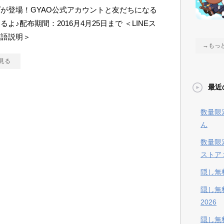
が登場！GYAO公式アカウントと友だちになる
るよ♪配布期間：2016月4月25日まで ＜LINEス
英語説明＞
→もっ
見る
最近
数量限
ん
数量限
ストア
隠し無
隠し無
2026
隠し無料