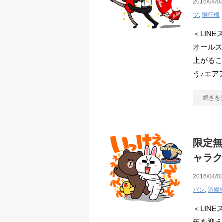
2016/04/0
プ
,
飛行機
＜LINE
オール
上がる
う♪エア
続きを
限定無
ャラ
2016/04/0
パン
,
遊園
＜LIN
年を迎