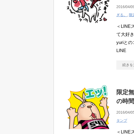
2016/04/0
ぎる。
,
限
＜LINE
て大好き
yuri
LINE
続きを
限定無
の時
2016/04/0
タンプ
＜LIN