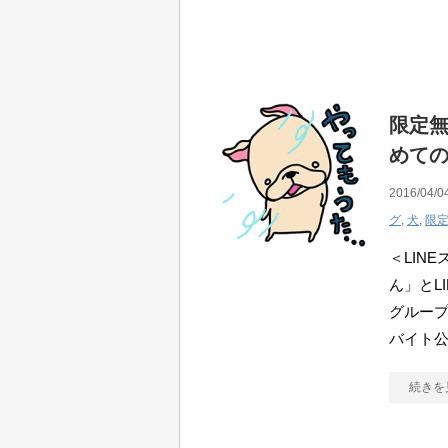
限定無
めて
2016/04/0
グ
,
犬
,
限
＜LIN
ん」とL
グループ
バイト
続きを