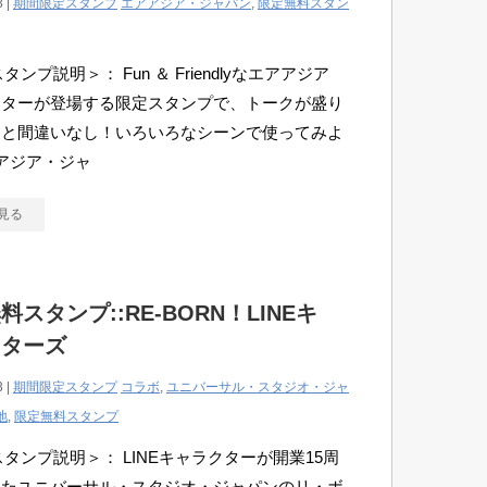
3 |
期間限定スタンプ
エアアジア・ジャパン
,
限定無料スタン
スタンプ説明＞： Fun ＆ Friendlyなエアアジア
スターが登場する限定スタンプで、トークが盛り
こと間違いなし！いろいろなシーンで使ってみよ
アジア・ジャ
見る
料スタンプ::RE-BORN！LINEキ
クターズ
3 |
期間限定スタンプ
コラボ
,
ユニバーサル・スタジオ・ジャ
地
,
限定無料スタンプ
Eスタンプ説明＞： LINEキャラクターが開業15周
えたユニバーサル・スタジオ・ジャパンのリ・ボ