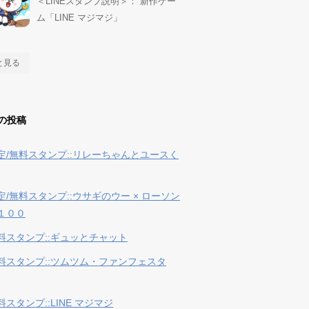
＜LINEスタンプ説明＞： 新作ゲー
ム「LINE マジマジ」
と見る
の投稿
定/無料スタンプ::リレーちゃんとユースく
定/無料スタンプ::ウサギのウー × ローソン
１００
料スタンプ::ギュッとチャット
料スタンプ::ツムツム・ファンフェスタ
スタンプ::LINE マジマジ