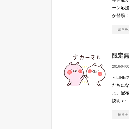
ーン応
が登場
続きを
限定無
2016/04/0
＜LIN
だちに
よ。配布
説明＞:
続きを