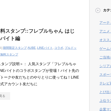
カテ
アーテ
料スタンプ::フレブルちゃん はじ
アニメ
のバイト編
オスス
4 |
期間限定スタンプ
AUBE
,
LINEバイト
,
コラボ
,
ブルドッ
ゲーム
定無料スタンプ
ご当地
Eスタンプ説明＞： 人気スタンプ「フレブルちゃ
シリア
INEバイトのコラボスタンプが登場！バイト先の
スポー
トークや友だちとのやりとりに使ってね！LINE
テレビ
公式アカウント友だちに
とび出
見る
上位ラ
企業マ