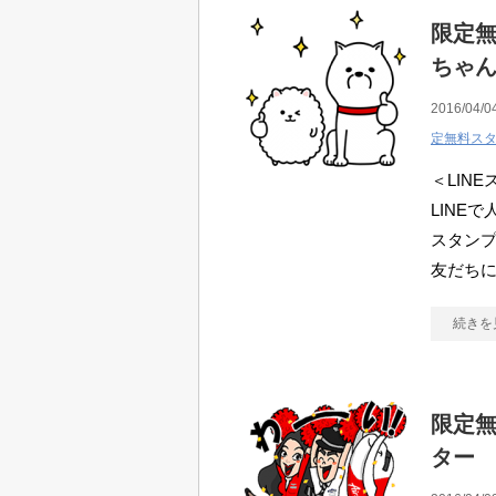
限定無
ちゃ
2016/04/0
定無料ス
＜LIN
LINE
スタン
友だちに
続きを
限定無
ター